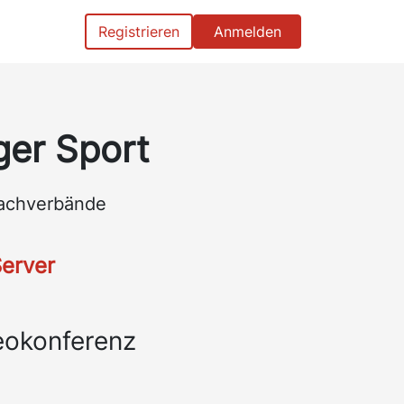
Registrieren
Anmelden
ger Sport
fachverbände
Server
eokonferenz